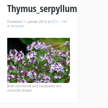
Thymus_serpyllum_floweri
Published
11 janvier 2015
at
972 × 700
in
Serpolet
Both comments and trackbacks are
currently closed.