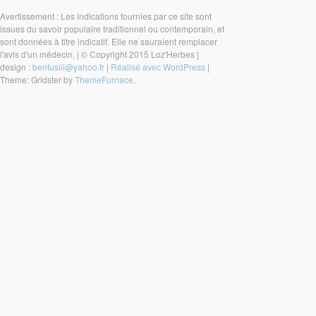
Avertissement : Les indications fournies par ce site sont
issues du savoir populaire traditionnel ou contemporain, et
sont données à titre indicatif. Elle ne sauraient remplacer
l'avis d'un médecin.
|
© Copyright 2015 Loz'Herbes
|
design :
bentusiii@yahoo.fr
|
Réalisé avec WordPress
|
Theme: Gridster by
ThemeFurnace
.