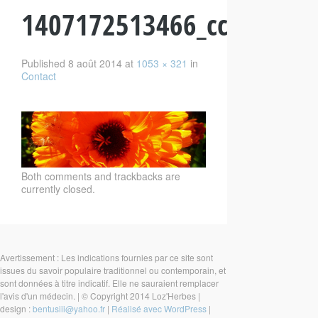
1407172513466_cc
Published
8 août 2014
at
1053 × 321
in
Contact
Both comments and trackbacks are
currently closed.
Avertissement : Les indications fournies par ce site sont
issues du savoir populaire traditionnel ou contemporain, et
sont données à titre indicatif. Elle ne sauraient remplacer
l'avis d'un médecin.
|
© Copyright 2014 Loz'Herbes
|
design :
bentusiii@yahoo.fr
|
Réalisé avec WordPress
|