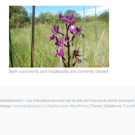
Both comments and trackbacks are currently closed.
Avertissement : Les indications fournies par ce site sont issues du savoir populaire
design :
bentusiii@yahoo.fr
|
Réalisé avec WordPress
|
Theme: Gridster by
ThemeF