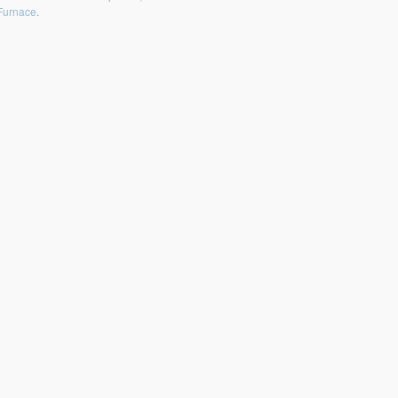
urnace
.