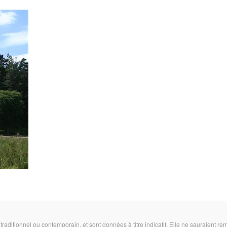
 traditionnel ou contemporain, et sont données à titre indicatif. Elle ne sauraient r