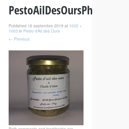
PestoAilDesOursPhoto
Published
16 septembre 2019
at
1002 ×
1003
in
Pesto d’Ail des Ours
←
Previous
Both comments and trackbacks are