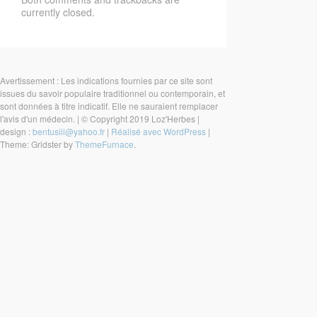
currently closed.
Avertissement : Les indications fournies par ce site sont
issues du savoir populaire traditionnel ou contemporain, et
sont données à titre indicatif. Elle ne sauraient remplacer
l'avis d'un médecin.
|
© Copyright 2019 Loz'Herbes
|
design :
bentusiii@yahoo.fr
|
Réalisé avec WordPress
|
Theme: Gridster by
ThemeFurnace
.