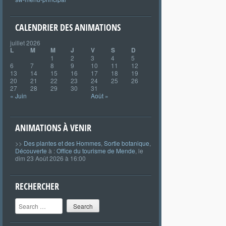
CALENDRIER DES ANIMATIONS
juillet 2026
L
M
M
J
V
S
D
1
2
3
4
5
6
7
8
9
10
11
12
13
14
15
16
17
18
19
20
21
22
23
24
25
26
27
28
29
30
31
« Juin
Août »
ANIMATIONS À VENIR
>>
Des plantes et des Hommes
,
Sortie botanique
,
Découverte
à :
Office du tourisme de Mende
, le
dim 23 Août 2026 à 16:00
RECHERCHER
Search