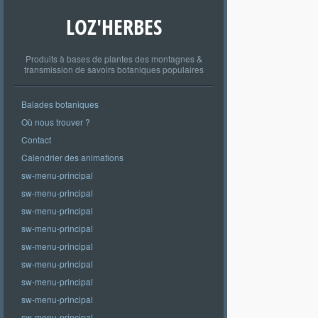
LOZ'HERBES
Produits à bases de plantes des montagnes &
transmission de savoirs botaniques populaires
Balades botaniques
Où nous trouver ?
Contact
Calendrier des animations
sw-menu-principal
sw-menu-principal
sw-menu-principal
sw-menu-principal
sw-menu-principal
sw-menu-principal
sw-menu-principal
sw-menu-principal
sw-menu-principal