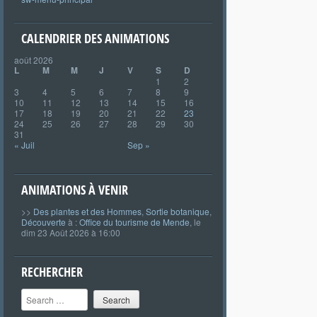
CALENDRIER DES ANIMATIONS
août 2026
L
M
M
J
V
S
D
1
2
3
4
5
6
7
8
9
10
11
12
13
14
15
16
17
18
19
20
21
22
23
24
25
26
27
28
29
30
31
« Juil
Sep »
ANIMATIONS À VENIR
>>
Des plantes et des Hommes
,
Sortie botanique
,
Découverte
à :
Office du tourisme de Mende
, le
dim 23 Août 2026 à 16:00
RECHERCHER
Search