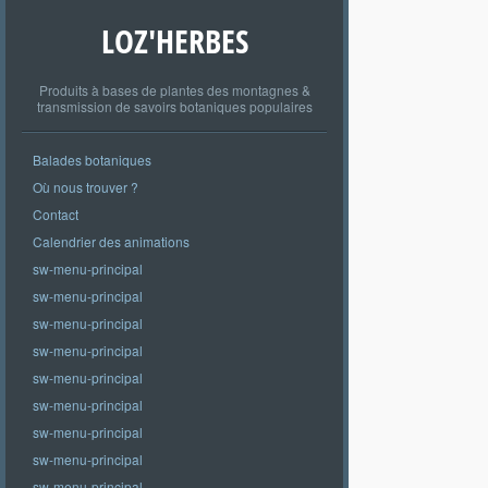
LOZ'HERBES
Produits à bases de plantes des montagnes &
transmission de savoirs botaniques populaires
Balades botaniques
Où nous trouver ?
Contact
Calendrier des animations
sw-menu-principal
sw-menu-principal
sw-menu-principal
sw-menu-principal
sw-menu-principal
sw-menu-principal
sw-menu-principal
sw-menu-principal
sw-menu-principal