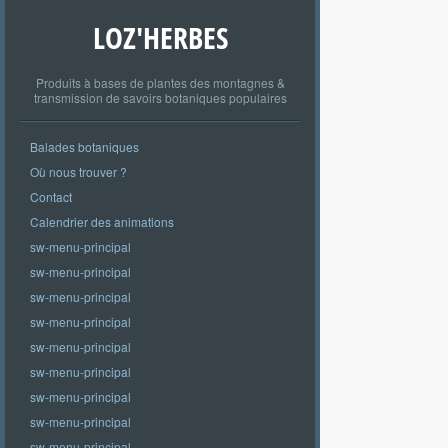
LOZ'HERBES
Produits à bases de plantes des montagnes &
transmission de savoirs botaniques populaires
Balades botaniques
Où nous trouver ?
Contact
Calendrier des animations
sw-menu-principal
sw-menu-principal
sw-menu-principal
sw-menu-principal
sw-menu-principal
sw-menu-principal
sw-menu-principal
sw-menu-principal
sw-menu-principal