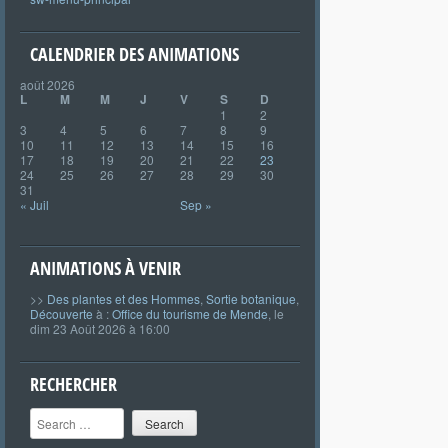
CALENDRIER DES ANIMATIONS
août 2026
L
M
M
J
V
S
D
1
2
3
4
5
6
7
8
9
10
11
12
13
14
15
16
17
18
19
20
21
22
23
24
25
26
27
28
29
30
31
« Juil
Sep »
ANIMATIONS À VENIR
>>
Des plantes et des Hommes
,
Sortie botanique
,
Découverte
à :
Office du tourisme de Mende
, le
dim 23 Août 2026 à 16:00
RECHERCHER
Search