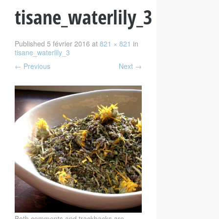
tisane_waterlily_3
Published
5 février 2016
at
821 × 821
in
tisane_waterlily_3
←
Previous
Next
→
Both comments and trackbacks are