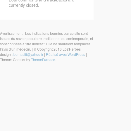
currently closed.
Avertissement : Les indications fournies par ce site sont
issues du savoir populaire traditionnel ou contemporain, et
sont données à titre indicatif. Elle ne sauraient remplacer
l'avis d'un médecin.
|
© Copyright 2016 Loz'Herbes
|
design :
bentusiii@yahoo.fr
|
Réalisé avec WordPress
|
Theme: Gridster by
ThemeFurnace
.