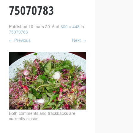
75070783
Published
10 mars 2016
at
600 × 448
in
75070783
←
Previous
Next
→
Both comments and trackbacks are
currently closed.