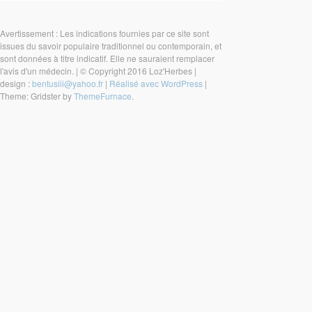
Avertissement : Les indications fournies par ce site sont
issues du savoir populaire traditionnel ou contemporain, et
sont données à titre indicatif. Elle ne sauraient remplacer
l'avis d'un médecin.
|
© Copyright 2016 Loz'Herbes
|
design :
bentusiii@yahoo.fr
|
Réalisé avec WordPress
|
Theme: Gridster by
ThemeFurnace
.