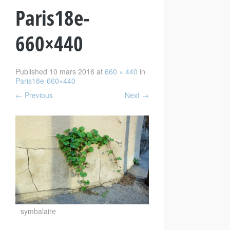
Paris18e-
660×440
Published
10 mars 2016
at
660 × 440
in
Paris18e-660×440
←
Previous
Next
→
symbalaire