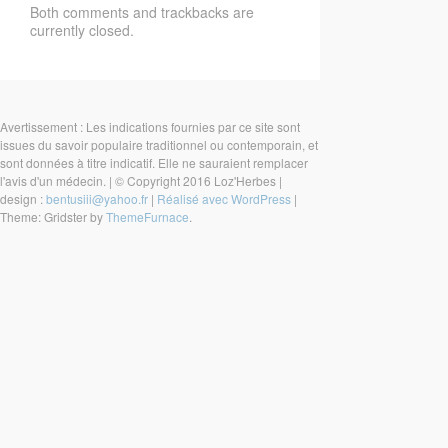
Both comments and trackbacks are
currently closed.
Avertissement : Les indications fournies par ce site sont
issues du savoir populaire traditionnel ou contemporain, et
sont données à titre indicatif. Elle ne sauraient remplacer
l'avis d'un médecin.
|
© Copyright 2016 Loz'Herbes
|
design :
bentusiii@yahoo.fr
|
Réalisé avec WordPress
|
Theme: Gridster by
ThemeFurnace
.