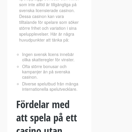
som inte alltid är tillgängliga på
svenska licensierade casinon.
Dessa casinon kan vara
tilltalande för spelare som söker
större frihet och variation i sina
spelupplevelser. Här är några
huvudpunkter att tänka på:
Ingen svensk licens innebär
olika skatteregler för vinster.
Ofta större bonusar och
kampanjer än på svenska
casinon.
Diverse spelutbud från många
internationella spelutvecklare.
Fördelar med
att spela på ett
casino utan