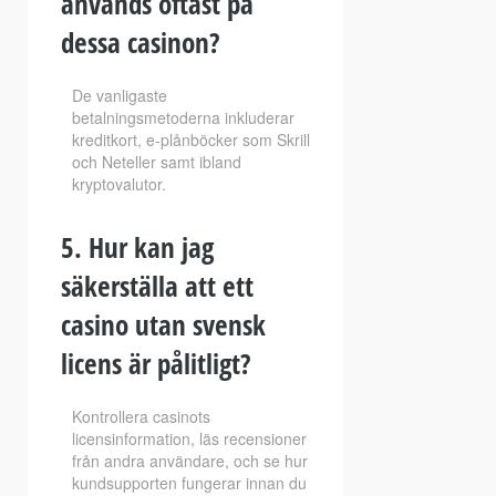
används oftast på
dessa casinon?
De vanligaste
betalningsmetoderna inkluderar
kreditkort, e-plånböcker som Skrill
och Neteller samt ibland
kryptovalutor.
5. Hur kan jag
säkerställa att ett
casino utan svensk
licens är pålitligt?
Kontrollera casinots
licensinformation, läs recensioner
från andra användare, och se hur
kundsupporten fungerar innan du