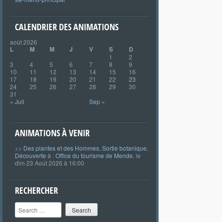
CALENDRIER DES ANIMATIONS
août 2026
L
M
M
J
V
S
D
1
2
3
4
5
6
7
8
9
10
11
12
13
14
15
16
17
18
19
20
21
22
23
24
25
26
27
28
29
30
31
« Juil
Sep »
ANIMATIONS À VENIR
>>
Des plantes et des Hommes
,
Sortie botanique
,
Découverte
à :
Office du tourisme de Mende
, le
dim 23 Août 2026 à 16:00
RECHERCHER
Search