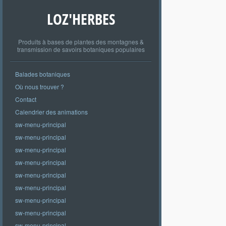
LOZ'HERBES
Produits à bases de plantes des montagnes &
transmission de savoirs botaniques populaires
Balades botaniques
Où nous trouver ?
Contact
Calendrier des animations
sw-menu-principal
sw-menu-principal
sw-menu-principal
sw-menu-principal
sw-menu-principal
sw-menu-principal
sw-menu-principal
sw-menu-principal
sw-menu-principal