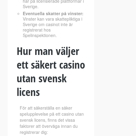
har på licensierade plattformar i
Sverige.
Eventuella skatter på vinster:
Vinster kan vara skattepliktiga i
Sverige om casinot inte är
registrerat hos
Spelinspektionen.
Hur man väljer
ett säkert casino
utan svensk
licens
För att säkerställa en säker
spelupplevelse på ett casino utan
svensk licens, finns det vissa
faktorer att överväga innan du
registrerar dig: