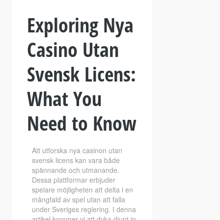
Exploring Nya
Casino Utan
Svensk Licens:
What You
Need to Know
Att utforska nya casinon utan
svensk licens kan vara både
spännande och utmanande.
Dessa plattformar erbjuder
spelare möjligheten att delta i en
mångfald av spel utan att falla
under Sveriges reglering. I denna
artikel kommer vi att dyka djupt in