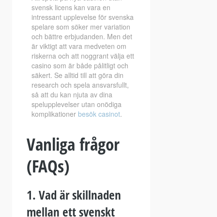
svensk licens kan vara en
intressant upplevelse för svenska
spelare som söker mer variation
och bättre erbjudanden. Men det
är viktigt att vara medveten om
riskerna och att noggrant välja ett
casino som är både pålitligt och
säkert. Se alltid till att göra din
research och spela ansvarsfullt,
så att du kan njuta av dina
spelupplevelser utan onödiga
komplikationer
besök casinot
.
Vanliga frågor
(FAQs)
1. Vad är skillnaden
mellan ett svenskt