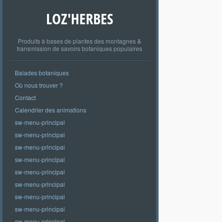
LOZ'HERBES
Produits à bases de plantes des montagnes &
transmission de savoirs botaniques populaires
Balades botaniques
Où nous trouver ?
Contact
Calendrier des animations
sw-menu-principal
sw-menu-principal
sw-menu-principal
sw-menu-principal
sw-menu-principal
sw-menu-principal
sw-menu-principal
sw-menu-principal
sw-menu-principal