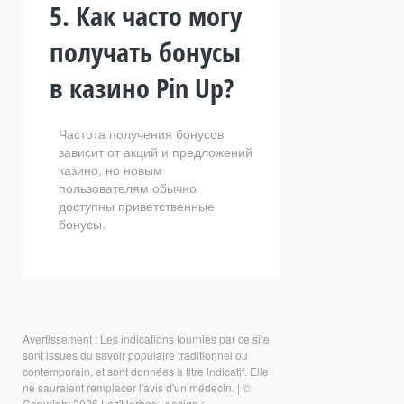
5. Как часто могу
получать бонусы
в казино Pin Up?
Частота получения бонусов
зависит от акций и предложений
казино, но новым
пользователям обычно
доступны приветственные
бонусы.
Avertissement : Les indications fournies par ce site
sont issues du savoir populaire traditionnel ou
contemporain, et sont données à titre indicatif. Elle
ne sauraient remplacer l'avis d'un médecin.
|
©
Copyright 2026 Loz'Herbes
|
design :