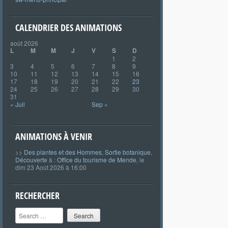
CALENDRIER DES ANIMATIONS
août 2026
L
M
M
J
V
S
D
1
2
3
4
5
6
7
8
9
10
11
12
13
14
15
16
17
18
19
20
21
22
23
24
25
26
27
28
29
30
31
« Juil
Sep »
ANIMATIONS À VENIR
>>
Des plantes et des Hommes
,
Sortie botanique
,
Découverte
à :
Office du tourisme de Mende
, le
dim 23 Août 2026 à 16:00
RECHERCHER
Search