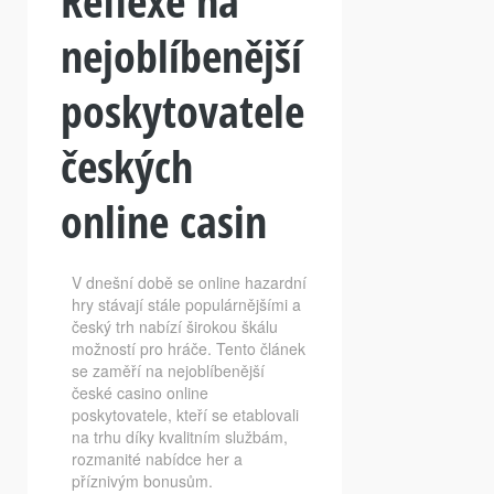
Reflexe na
nejoblíbenější
poskytovatele
českých
online casin
V dnešní době se online hazardní
hry stávají stále populárnějšími a
český trh nabízí širokou škálu
možností pro hráče. Tento článek
se zaměří na nejoblíbenější
české casino online
poskytovatele, kteří se etablovali
na trhu díky kvalitním službám,
rozmanité nabídce her a
příznivým bonusům.