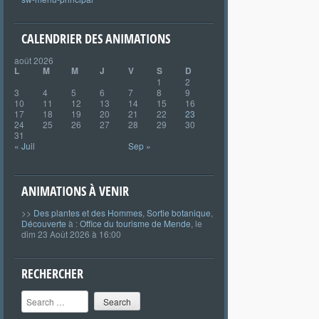
CALENDRIER DES ANIMATIONS
août 2026
L
M
M
J
V
S
D
1
2
3
4
5
6
7
8
9
10
11
12
13
14
15
16
17
18
19
20
21
22
23
24
25
26
27
28
29
30
31
« Juil
Sep »
ANIMATIONS À VENIR
>>
Des plantes et des Hommes
,
Sortie botanique
,
Découverte
à :
Office du tourisme de Mende
, le
dim 23 Août 2026 à 16:00
RECHERCHER
Search