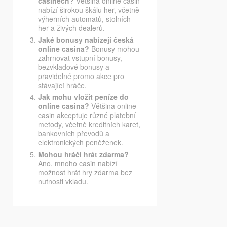
casinech?
Většina online casin
nabízí širokou škálu her, včetně
výherních automatů, stolních
her a živých dealerů.
Jaké bonusy nabízejí česká
online casina?
Bonusy mohou
zahrnovat vstupní bonusy,
bezvkladové bonusy a
pravidelné promo akce pro
stávající hráče.
Jak mohu vložit peníze do
online casina?
Většina online
casin akceptuje různé platební
metody, včetně kreditních karet,
bankovních převodů a
elektronických peněženek.
Mohou hráči hrát zdarma?
Ano, mnoho casin nabízí
možnost hrát hry zdarma bez
nutnosti vkladu.