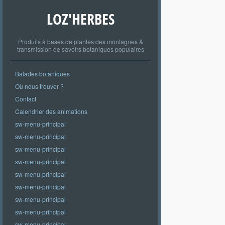
LOZ'HERBES
Produits à bases de plantes des montagnes &
transmission de savoirs botaniques populaires
Balades botaniques
Où nous trouver ?
Contact
Calendrier des animations
sw-menu-principal
sw-menu-principal
sw-menu-principal
sw-menu-principal
sw-menu-principal
sw-menu-principal
sw-menu-principal
sw-menu-principal
sw-menu-principal