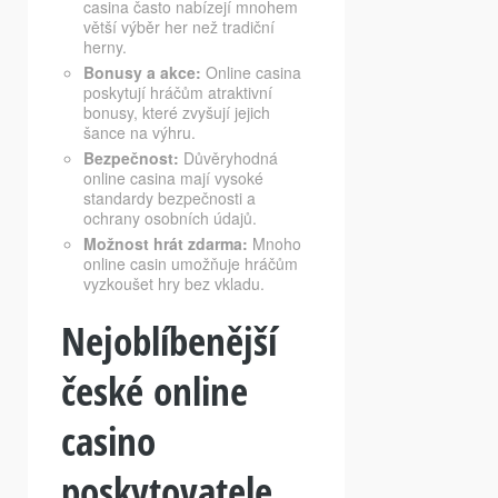
casina často nabízejí mnohem
větší výběr her než tradiční
herny.
Bonusy a akce:
Online casina
poskytují hráčům atraktivní
bonusy, které zvyšují jejich
šance na výhru.
Bezpečnost:
Důvěryhodná
online casina mají vysoké
standardy bezpečnosti a
ochrany osobních údajů.
Možnost hrát zdarma:
Mnoho
online casin umožňuje hráčům
vyzkoušet hry bez vkladu.
Nejoblíbenější
české online
casino
poskytovatele