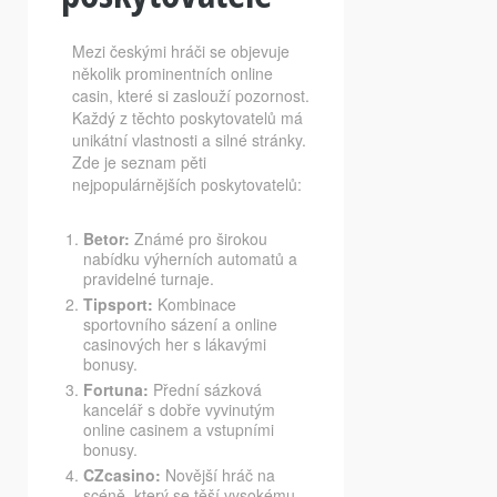
Mezi českými hráči se objevuje
několik prominentních online
casin, které si zaslouží pozornost.
Každý z těchto poskytovatelů má
unikátní vlastnosti a silné stránky.
Zde je seznam pěti
nejpopulárnějších poskytovatelů:
Betor:
Známé pro širokou
nabídku výherních automatů a
pravidelné turnaje.
Tipsport:
Kombinace
sportovního sázení a online
casinových her s lákavými
bonusy.
Fortuna:
Přední sázková
kancelář s dobře vyvinutým
online casinem a vstupními
bonusy.
CZcasino:
Novější hráč na
scéně, který se těší vysokému