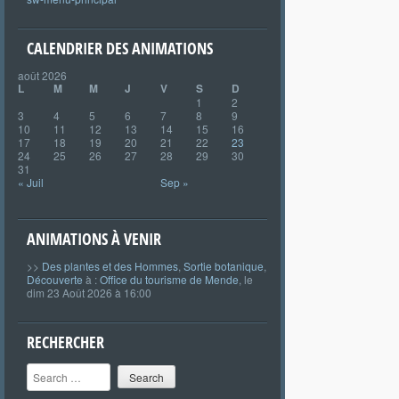
CALENDRIER DES ANIMATIONS
août 2026
L
M
M
J
V
S
D
1
2
3
4
5
6
7
8
9
10
11
12
13
14
15
16
17
18
19
20
21
22
23
24
25
26
27
28
29
30
31
« Juil
Sep »
ANIMATIONS À VENIR
>>
Des plantes et des Hommes
,
Sortie botanique
,
Découverte
à :
Office du tourisme de Mende
, le
dim 23 Août 2026 à 16:00
RECHERCHER
Search