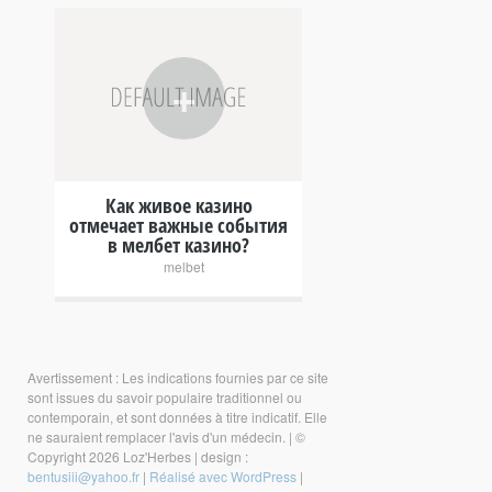
+
Как живое казино
отмечает важные события
в мелбет казино?
melbet
Avertissement : Les indications fournies par ce site
sont issues du savoir populaire traditionnel ou
contemporain, et sont données à titre indicatif. Elle
ne sauraient remplacer l'avis d'un médecin.
|
©
Copyright 2026 Loz'Herbes
|
design :
bentusiii@yahoo.fr
|
Réalisé avec WordPress
|