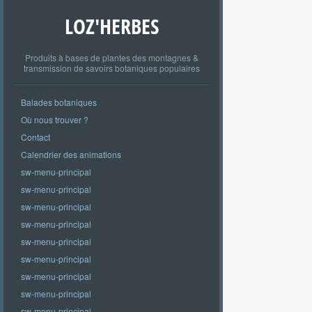
LOZ'HERBES
Produits à bases de plantes des montagnes &
transmission de savoirs botaniques populaires
Balades botaniques
Où nous trouver ?
Contact
Calendrier des animations
sw-menu-principal
sw-menu-principal
sw-menu-principal
sw-menu-principal
sw-menu-principal
sw-menu-principal
sw-menu-principal
sw-menu-principal
sw-menu-principal