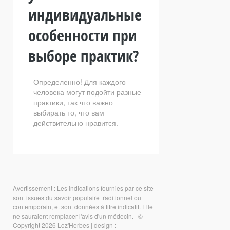
индивидуальные
особенности при
выборе практик?
Определенно! Для каждого
человека могут подойти разные
практики, так что важно
выбирать то, что вам
действительно нравится.
Avertissement : Les indications fournies par ce site
sont issues du savoir populaire traditionnel ou
contemporain, et sont données à titre indicatif. Elle
ne sauraient remplacer l'avis d'un médecin.
|
©
Copyright 2026 Loz'Herbes
|
design :