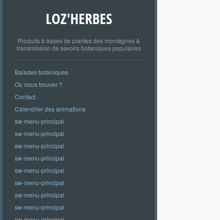
LOZ'HERBES
Produits à bases de plantes des montagnes &
transmission de savoirs botaniques populaires
Balades botaniques
Où nous trouver ?
Contact
Calendrier des animations
sw-menu-principal
sw-menu-principal
sw-menu-principal
sw-menu-principal
sw-menu-principal
sw-menu-principal
sw-menu-principal
sw-menu-principal
sw-menu-principal