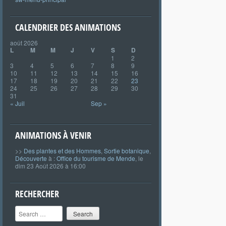
CALENDRIER DES ANIMATIONS
août 2026
L
M
M
J
V
S
D
1
2
3
4
5
6
7
8
9
10
11
12
13
14
15
16
17
18
19
20
21
22
23
24
25
26
27
28
29
30
31
« Juil
Sep »
ANIMATIONS À VENIR
>>
Des plantes et des Hommes
,
Sortie botanique
,
Découverte
à :
Office du tourisme de Mende
, le
dim 23 Août 2026 à 16:00
RECHERCHER
Search