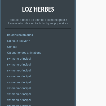
LOZ'HERBES
Produits à bases de plantes des montagnes &
transmission de savoirs botaniques populaires
Balades botaniques
Où nous trouver ?
Contact
Calendrier des animations
sw-menu-principal
sw-menu-principal
sw-menu-principal
sw-menu-principal
sw-menu-principal
sw-menu-principal
sw-menu-principal
sw-menu-principal
sw-menu-principal