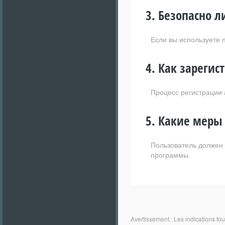
3. Безопасно л
Если вы используете 
4. Как зарегис
Процесс регистрации 
5. Какие меры
Пользователь должен 
программы.
Avertissement : Les indications fou