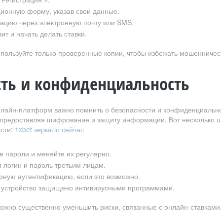
ционную форму, указав свои данные.
рацию через электронную почту или SMS.
ит и начать делать ставки.
спользуйте только проверенные копии, чтобы избежать мошенничес
сть и конфиденциальность
нлайн-платформ важно помнить о безопасности и конфиденциально
 предоставляя шифрование и защиту информации. Вот несколько ш
сти:
1xbet зеркало сейчас
е пароли и меняйте их регулярно.
 логин и пароль третьим лицам.
рную аутентификацию, если это возможно.
е устройство защищено антивирусными программами.
ожно существенно уменьшить риски, связанные с онлайн-ставками