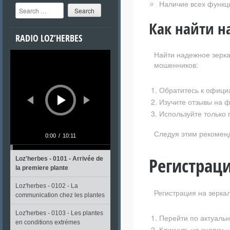
Наличие всех функци
Search
Как найти н
RADIO LOZ’HERBES
Lecteur
Найти надежное зерка
audio
мошенников:
Обратитесь к официа
Изучите отзывы на ф
Используйте только 
Следуя этим рекоменд
0:00
/
10:11
Регистраци
Loz'herbes - 0101 - Arrivée de
la premiere plante
Loz'herbes - 0102 - La
Регистрация на зерка
communication chez les plantes
Loz'herbes - 0103 - Les plantes
Перейти по актуальн
en conditions extrémes
Кликнуть на кнопку «