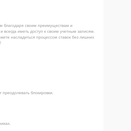
рм благодаря своим преимуществам и
и всегда иметь доступ к своим учетным записям.
жете насладиться процессом ставок без лишних
!
т преодолевать блокировки.
никах.