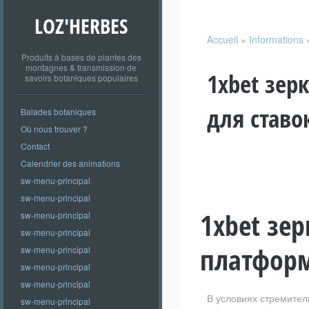
LOZ'HERBES
Accueil
»
Informations
Produits à bases de plantes des
montagnes & transmission de
1xbet зер
savoirs botaniques populaires
для ставо
Balades botaniques
Où nous trouver ?
Contact
Calendrier des animations
sw-menu-principal
sw-menu-principal
1xbet зе
sw-menu-principal
sw-menu-principal
платформ
sw-menu-principal
sw-menu-principal
sw-menu-principal
В условиях стремите
sw-menu-principal