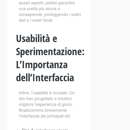
questi aspetti, potete garantire
una scelta più sicura e
consapevole, proteggendo i vostri
dati e i vostri fondi.
Usabilità e
Sperimentazione:
L’Importanza
dell’Interfaccia
Infine, l’usabilità è cruciale. Un
sito ben progettato e intuitivo
migliora l’esperienza di gioco.
Analizzeremo brevemente
l’interfaccia dei principali siti: