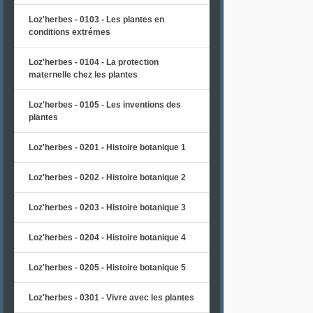
Loz'herbes - 0103 - Les plantes en
conditions extrémes
Loz'herbes - 0104 - La protection
maternelle chez les plantes
Loz'herbes - 0105 - Les inventions des
plantes
Loz'herbes - 0201 - Histoire botanique 1
Loz'herbes - 0202 - Histoire botanique 2
Loz'herbes - 0203 - Histoire botanique 3
Loz'herbes - 0204 - Histoire botanique 4
Loz'herbes - 0205 - Histoire botanique 5
Loz'herbes - 0301 - Vivre avec les plantes