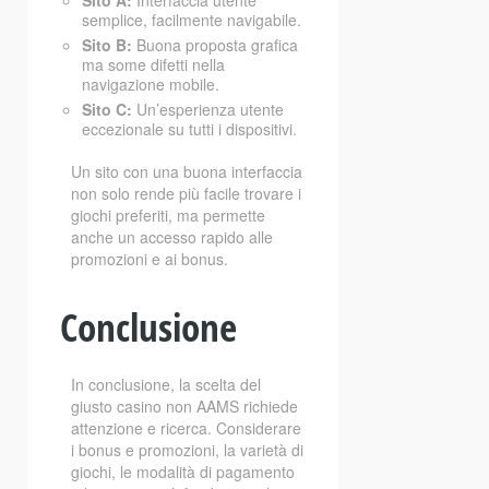
Sito A:
Interfaccia utente
semplice, facilmente navigabile.
Sito B:
Buona proposta grafica
ma some difetti nella
navigazione mobile.
Sito C:
Un’esperienza utente
eccezionale su tutti i dispositivi.
Un sito con una buona interfaccia
non solo rende più facile trovare i
giochi preferiti, ma permette
anche un accesso rapido alle
promozioni e ai bonus.
Conclusione
In conclusione, la scelta del
giusto casino non AAMS richiede
attenzione e ricerca. Considerare
i bonus e promozioni, la varietà di
giochi, le modalità di pagamento