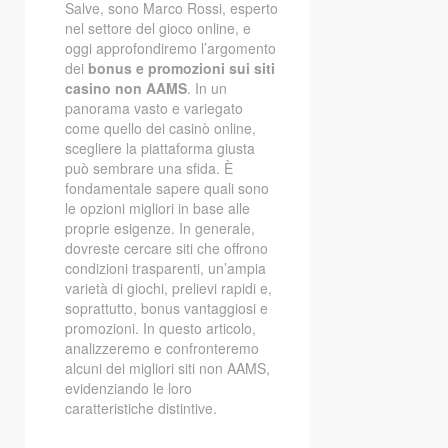
Salve, sono Marco Rossi, esperto
nel settore del gioco online, e
oggi approfondiremo l’argomento
dei
bonus e promozioni sui siti
casino non AAMS
. In un
panorama vasto e variegato
come quello dei casinò online,
scegliere la piattaforma giusta
può sembrare una sfida. È
fondamentale sapere quali sono
le opzioni migliori in base alle
proprie esigenze. In generale,
dovreste cercare siti che offrono
condizioni trasparenti, un’ampia
varietà di giochi, prelievi rapidi e,
soprattutto, bonus vantaggiosi e
promozioni. In questo articolo,
analizzeremo e confronteremo
alcuni dei migliori siti non AAMS,
evidenziando le loro
caratteristiche distintive.