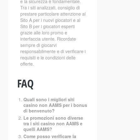
e la sicurezza è fondamentale.
Tra i siti analizzati, consiglio di
prestare particolare attenzione al
Sito A per i nuovi giocatori e al
Sito B per i giocatori esperti
grazie alle loro promo e
interfaccia utente. Ricordate
sempre di giocarvi
responsabilmente e di verificare i
requisiti e le condizioni delle
offerte.
FAQ
Quali sono i migliori siti
casino non AAMS per i bonus
di benvenuto?
Le promozioni sono diverse
tra i siti casino non AAMS e
quelli AAMS?
Come posso verificare la