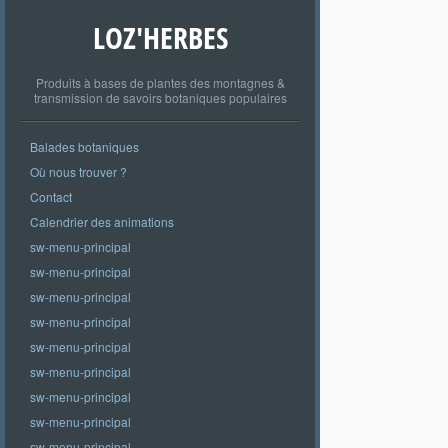
LOZ'HERBES
Produits à bases de plantes des montagnes &
transmission de savoirs botaniques populaires
Balades botaniques
Où nous trouver ?
Contact
Calendrier des animations
sw-menu-principal
sw-menu-principal
sw-menu-principal
sw-menu-principal
sw-menu-principal
sw-menu-principal
sw-menu-principal
sw-menu-principal
sw-menu-principal