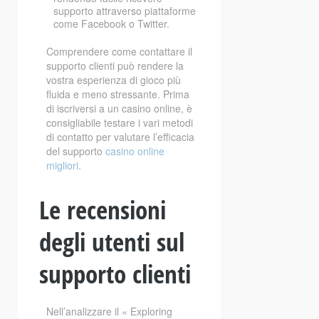
supporto attraverso piattaforme
come Facebook o Twitter.
Comprendere come contattare il
supporto clienti può rendere la
vostra esperienza di gioco più
fluida e meno stressante. Prima
di iscriversi a un casino online, è
consigliabile testare i vari metodi
di contatto per valutare l’efficacia
del supporto
casino online
migliori
.
Le recensioni
degli utenti sul
supporto clienti
Nell’analizzare il « Exploring