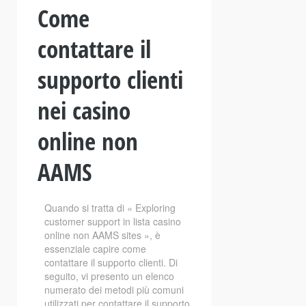
Come
contattare il
supporto clienti
nei casino
online non
AAMS
Quando si tratta di « Exploring
customer support in lista casino
online non AAMS sites », è
essenziale capire come
contattare il supporto clienti. Di
seguito, vi presento un elenco
numerato dei metodi più comuni
utilizzati per contattare il supporto