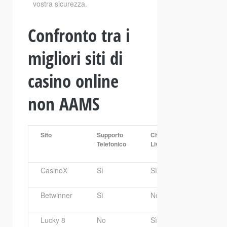
vostra sicurezza.
Confronto tra i
migliori siti di
casino online
non AAMS
Sito
Supporto
Chat
Email
Telefonico
Live
CasinoX
Sì
Sì
support@ca
Betwinner
Sì
No
help@betwi
Lucky 8
No
Sì
info@lucky