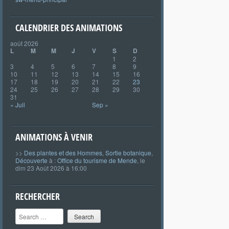
CALENDRIER DES ANIMATIONS
août 2026
L
M
M
J
V
S
D
1
2
3
4
5
6
7
8
9
10
11
12
13
14
15
16
17
18
19
20
21
22
23
24
25
26
27
28
29
30
31
« Juil
Sep »
ANIMATIONS À VENIR
>>
Des plantes et des Hommes
,
Sortie botanique
,
Découverte
à :
Office du tourisme de Mende
, le
dim 23 Août 2026 à 16:00
RECHERCHER
Search