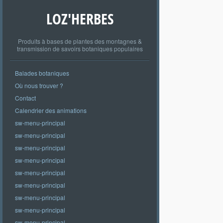
LOZ'HERBES
Produits à bases de plantes des montagnes &
transmission de savoirs botaniques populaires
Balades botaniques
Où nous trouver ?
Contact
Calendrier des animations
sw-menu-principal
sw-menu-principal
sw-menu-principal
sw-menu-principal
sw-menu-principal
sw-menu-principal
sw-menu-principal
sw-menu-principal
sw-menu-principal