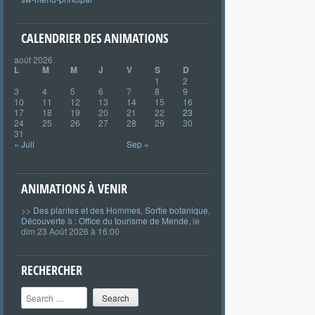
CALENDRIER DES ANIMATIONS
août 2026
L
M
M
J
V
S
D
1
2
3
4
5
6
7
8
9
10
11
12
13
14
15
16
17
18
19
20
21
22
23
24
25
26
27
28
29
30
31
« Juil
Sep »
ANIMATIONS À VENIR
>>
Des plantes et des Hommes
,
Sortie botanique
,
Découverte
à :
Office du tourisme de Mende
, le
dim 23 Août 2026 à 16:00
RECHERCHER
Search