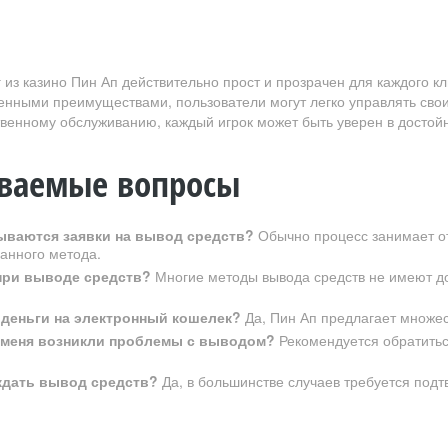
 из казино Пин Ап действительно прост и прозрачен для каждого к
енными преимуществами, пользователи могут легко управлять св
твенному обслуживанию, каждый игрок может быть уверен в досто
аваемые вопросы
ываются заявки на вывод средств?
Обычно процесс занимает от 
анного метода.
при выводе средств?
Многие методы вывода средств не имеют доп
 деньги на электронный кошелек?
Да, Пин Ап предлагает множес
у меня возникли проблемы с выводом?
Рекомендуется обратитьс
ждать вывод средств?
Да, в большинстве случаев требуется подт