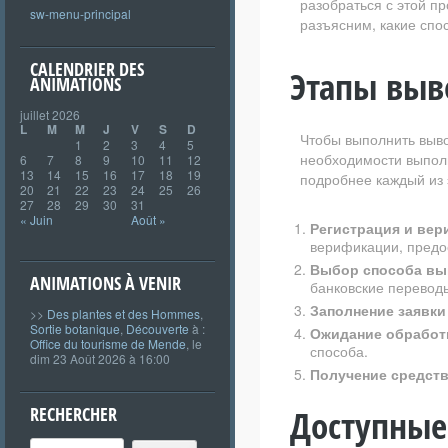
разобраться с этой п
sw-menu-principal
разъясним, какие спо
CALENDRIER DES
Этапы выв
ANIMATIONS
juillet 2026
L
M
M
J
V
S
D
Чтобы выполнить выво
1
2
3
4
5
необходимости выполн
6
7
8
9
10
11
12
13
14
15
16
17
18
19
подробнее каждый из 
20
21
22
23
24
25
26
27
28
29
30
31
« Juin
Août »
Регистрация и вер
верификации, предо
Выбор способа вы
ANIMATIONS À VENIR
банковские перевод
Заполнение заявки
>>
Des plantes et des Hommes
,
Sortie botanique
,
Découverte
à :
Ожидание обработк
Office du tourisme de Mende
, le
способа.
dim 23 Août 2026 à 16:00
Получение средств
RECHERCHER
Доступные
Search