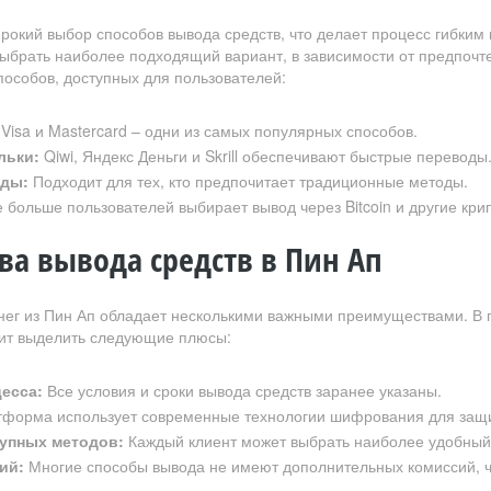
рокий выбор способов вывода средств, что делает процесс гибким
ыбрать наиболее подходящий вариант, в зависимости от предпочте
пособов, доступных для пользователей:
Visa и Mastercard – одни из самых популярных способов.
льки:
Qiwi, Яндекс Деньги и Skrill обеспечивают быстрые переводы
оды:
Подходит для тех, кто предпочитает традиционные методы.
 больше пользователей выбирает вывод через Bitcoin и другие кри
а вывода средств в Пин Ап
ег из Пин Ап обладает несколькими важными преимуществами. В п
оит выделить следующие плюсы:
есса:
Все условия и сроки вывода средств заранее указаны.
форма использует современные технологии шифрования для защи
упных методов:
Каждый клиент может выбрать наиболее удобный 
ий:
Многие способы вывода не имеют дополнительных комиссий, чт