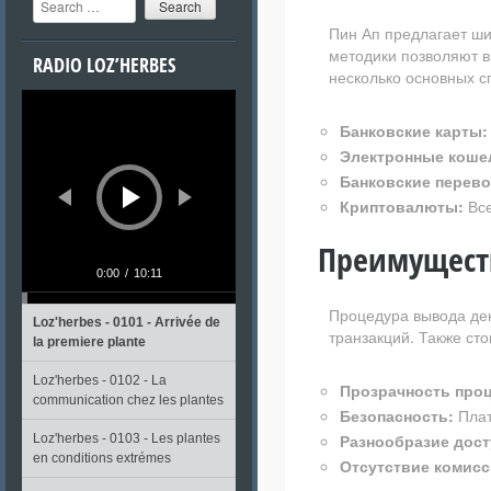
Пин Ап предлагает ши
методики позволяют в
RADIO LOZ’HERBES
несколько основных с
Lecteur
audio
Банковские карты:
Электронные коше
Банковские перев
Криптовалюты:
Все
Преимуществ
0:00
/
10:11
Процедура вывода ден
Loz'herbes - 0101 - Arrivée de
транзакций. Также ст
la premiere plante
Loz'herbes - 0102 - La
Прозрачность проц
communication chez les plantes
Безопасность:
Плат
Разнообразие дост
Loz'herbes - 0103 - Les plantes
en conditions extrémes
Отсутствие комисс