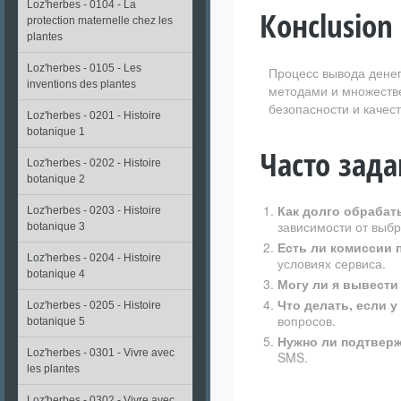
Loz'herbes - 0104 - La
Конclusion
protection maternelle chez les
plantes
Loz'herbes - 0105 - Les
Процесс вывода денег
inventions des plantes
методами и множеств
безопасности и качес
Loz'herbes - 0201 - Histoire
botanique 1
Часто зад
Loz'herbes - 0202 - Histoire
botanique 2
Как долго обрабат
Loz'herbes - 0203 - Histoire
зависимости от выбр
botanique 3
Есть ли комиссии 
Loz'herbes - 0204 - Histoire
условиях сервиса.
botanique 4
Могу ли я вывести
Что делать, если 
Loz'herbes - 0205 - Histoire
вопросов.
botanique 5
Нужно ли подтвер
Loz'herbes - 0301 - Vivre avec
SMS.
les plantes
Loz'herbes - 0302 - Vivre avec