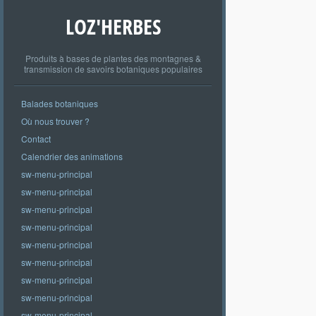
LOZ'HERBES
Produits à bases de plantes des montagnes &
transmission de savoirs botaniques populaires
Balades botaniques
Où nous trouver ?
Contact
Calendrier des animations
sw-menu-principal
sw-menu-principal
sw-menu-principal
sw-menu-principal
sw-menu-principal
sw-menu-principal
sw-menu-principal
sw-menu-principal
sw-menu-principal