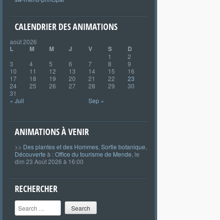
CALENDRIER DES ANIMATIONS
août 2026
L
M
M
J
V
S
D
1
2
3
4
5
6
7
8
9
10
11
12
13
14
15
16
17
18
19
20
21
22
23
24
25
26
27
28
29
30
31
« Juil
Sep »
ANIMATIONS À VENIR
>>
Des plantes et des Hommes
,
Sortie botanique
,
Découverte
à :
Office du tourisme de Mende
, le
dim 23 Août 2026 à 16:00
RECHERCHER
Search