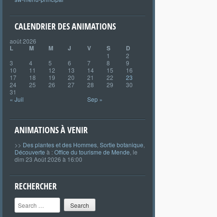
CALENDRIER DES ANIMATIONS
août 2026
L
M
M
J
V
S
D
1
2
3
4
5
6
7
8
9
10
11
12
13
14
15
16
17
18
19
20
21
22
23
24
25
26
27
28
29
30
31
« Juil
Sep »
ANIMATIONS À VENIR
>>
Des plantes et des Hommes
,
Sortie botanique
,
Découverte
à :
Office du tourisme de Mende
, le
dim 23 Août 2026 à 16:00
RECHERCHER
Search