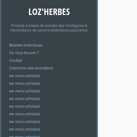
LOZ'HERBES
Produits à bases de plantes des montagnes &
transmission de savoirs botaniques populaires
Balades botaniques
Où nous trouver ?
Contact
Calendrier des animations
sw-menu-principal
sw-menu-principal
sw-menu-principal
sw-menu-principal
sw-menu-principal
sw-menu-principal
sw-menu-principal
sw-menu-principal
sw-menu-principal