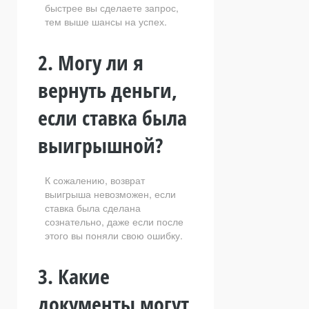
быстрее вы сделаете запрос,
тем выше шансы на успех.
2. Могу ли я
вернуть деньги,
если ставка была
выигрышной?
К сожалению, возврат
выигрыша невозможен, если
ставка была сделана
сознательно, даже если после
этого вы поняли свою ошибку.
3. Какие
документы могут