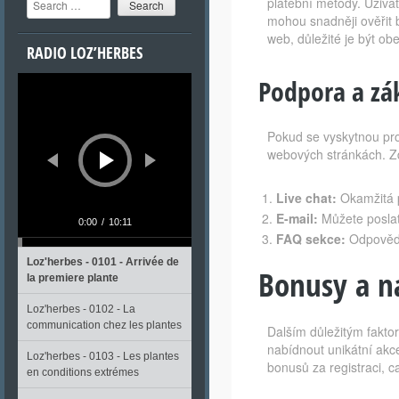
platební metody. Uživa
mohou snadněji ověřit b
web, důležité je být ob
RADIO LOZ’HERBES
Lecteur
Podpora a zák
audio
Pokud se vyskytnou prob
webových stránkách. Zd
Live chat:
Okamžitá p
E-mail:
Můžete poslat
0:00
/
10:11
FAQ sekce:
Odpovědi
Loz'herbes - 0101 - Arrivée de
Bonusy a n
la premiere plante
Loz'herbes - 0102 - La
communication chez les plantes
Dalším důležitým faktor
nabídnout unikátní akc
Loz'herbes - 0103 - Les plantes
bonusů za registraci, 
en conditions extrémes