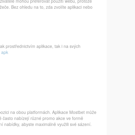
uživatelé mohou preferovat použití webu, protože
žeče. Bez ohledu na to, zda zvolíte aplikaci nebo
ak prostřednictvím aplikace, tak i na svých
 apk
spozici na obou platformách. Aplikace Mostbet může
ké často nabízejí různé promo akce ve formě
í nabídky, abyste maximálně využili své sázení.