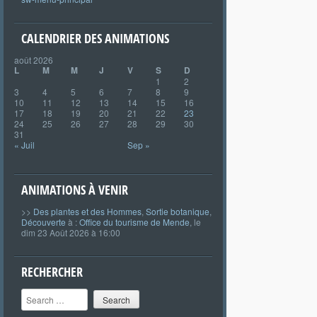
CALENDRIER DES ANIMATIONS
août 2026
L
M
M
J
V
S
D
1
2
3
4
5
6
7
8
9
10
11
12
13
14
15
16
17
18
19
20
21
22
23
24
25
26
27
28
29
30
31
« Juil
Sep »
ANIMATIONS À VENIR
>>
Des plantes et des Hommes
,
Sortie botanique
,
Découverte
à :
Office du tourisme de Mende
, le
dim 23 Août 2026 à 16:00
RECHERCHER
Search