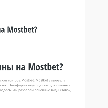
на Mostbet?
пны на Mostbet?
ская контора Mostbet. Mostbet завоевала
авок. Платформа подходит как для опытных
разделы мы разберем основные виды ставок,