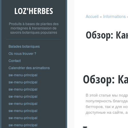
LOZ'HERBES
Accueil
»
Informations
Produits à bases de plantes des
montagnes & transmission de
Обзор: Ка
savoirs botaniques populaires
Balades botaniques
Où nous trouver ?
Contact
Calendrier des animations
Обзор: К
sw-menu-principal
sw-menu-principal
sw-menu-principal
В этой статье мы под
sw-menu-principal
популярность благода
sw-menu-principal
бетторов, так и для 
sw-menu-principal
доступные на сайте, 
sw-menu-principal
sw-menu-principal