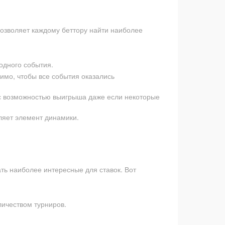
позволяет каждому беттору найти наиболее
одного события.
имо, чтобы все события оказались
с возможностью выигрыша даже если некоторые
ляет элемент динамики.
ть наиболее интересные для ставок. Вот
ичеством турниров.