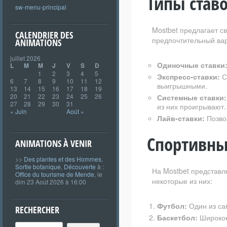
Типы ставо
sw-menu-principal
Mostbet предлагает с
CALENDRIER DES
предпочтительный вар
ANIMATIONS
juillet 2026
Одиночные ставки
L
M
M
J
V
S
D
1
2
3
4
5
Экспресс-ставки:
С
6
7
8
9
10
11
12
выигрышными.
13
14
15
16
17
18
19
20
21
22
23
24
25
26
Системные ставки:
27
28
29
30
31
из них проигрывают.
« Juin
Août »
Лайв-ставки:
Позвол
Спортивны
ANIMATIONS À VENIR
>>
Des plantes et des Hommes
,
Sortie botanique
,
Découverte
à :
На Mostbet представл
Office du tourisme de Mende
, le
некоторые из них:
dim 23 Août 2026 à 16:00
Футбол:
Один из са
RECHERCHER
Баскетбол:
Широкое
Search