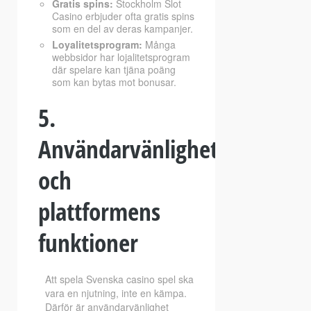
Gratis spins:
Stockholm Slot
Casino erbjuder ofta gratis spins
som en del av deras kampanjer.
Loyalitetsprogram:
Många
webbsidor har lojalitetsprogram
där spelare kan tjäna poäng
som kan bytas mot bonusar.
5.
Användarvänlighet
och
plattformens
funktioner
Att spela Svenska casino spel ska
vara en njutning, inte en kämpa.
Därför är användarvänlighet