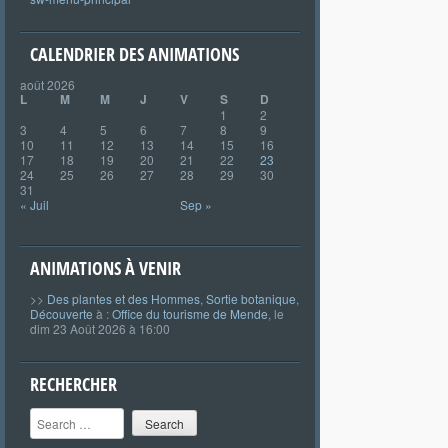
CALENDRIER DES ANIMATIONS
août 2026
L
M
M
J
V
S
D
1
2
3
4
5
6
7
8
9
10
11
12
13
14
15
16
17
18
19
20
21
22
23
24
25
26
27
28
29
30
31
« Juil
Sep »
ANIMATIONS À VENIR
>>
Des plantes et des Hommes
,
Sortie botanique
,
Découverte
à :
Office du tourisme de Mende
, le
dim 23 Août 2026 à 16:00
RECHERCHER
Search