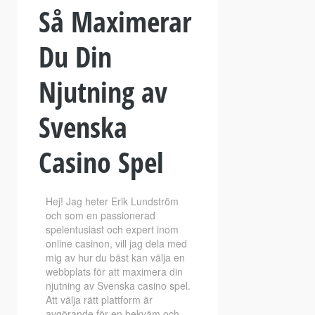
Så Maximerar
Du Din
Njutning av
Svenska
Casino Spel
Hej! Jag heter Erik Lundström
och som en passionerad
spelentusiast och expert inom
online casinon, vill jag dela med
mig av hur du bäst kan välja en
webbplats för att maximera din
njutning av Svenska casino spel.
Att välja rätt plattform är
avgörande för en bekväm och