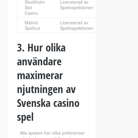
Stockholm
Licensierad av
800+
Slot
Spelinspektionen
slotmaskiner
Casino
Malmö
Licensierad av
500+ spel
Spelhus
Spelinspektionen
3. Hur olika
användare
maximerar
njutningen av
Svenska casino
spel
Alla spelare har olika preferenser