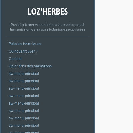
LOZ'HERBES
Produits à bases de plantes des montagnes &
transmission de savoirs botaniques populaires
Balades botaniques
Où nous trouver ?
Contact
Calendrier des animations
sw-menu-principal
sw-menu-principal
sw-menu-principal
sw-menu-principal
sw-menu-principal
sw-menu-principal
sw-menu-principal
sw-menu-principal
sw-menu-principal