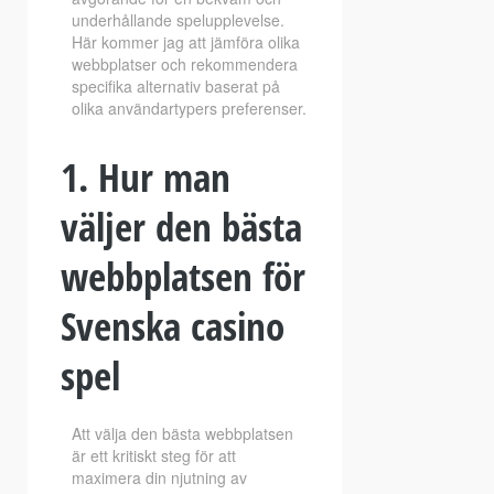
underhållande spelupplevelse.
Här kommer jag att jämföra olika
webbplatser och rekommendera
specifika alternativ baserat på
olika användartypers preferenser.
1. Hur man
väljer den bästa
webbplatsen för
Svenska casino
spel
Att välja den bästa webbplatsen
är ett kritiskt steg för att
maximera din njutning av