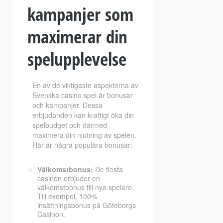
kampanjer som
maximerar din
spelupplevelse
En av de viktigaste aspekterna av
Svenska casino spel är bonusar
och kampanjer. Dessa
erbjudanden kan kraftigt öka din
spelbudget och därmed
maximera din njutning av spelen.
Här är några populära bonusar:
Välkomstbonus:
De flesta
casinon erbjuder en
välkomstbonus till nya spelare.
Till exempel, 100%
insättningsbonus på Göteborgs
Casinon.