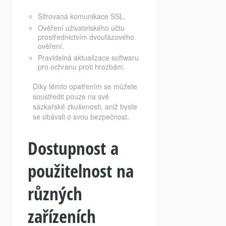
Šifrovaná komunikace SSL.
Ověření uživatelského účtu
prostřednictvím dvoufázového
ověření.
Pravidelná aktualizace softwaru
pro ochranu proti hrozbám.
Díky těmto opatřením se můžete
soustředit pouze na své
sázkařské zkušenosti, aniž byste
se obávali o svou bezpečnost.
Dostupnost a
použitelnost na
různých
zařízeních