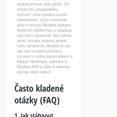
sázkaři přinese řadu výhod. Od
intuitivního uživatelského
rozhraní, přes vysokou úroveň
zabezpečení, až po rozmanité
akce a bonusy, Mostbet aplikace
skutečně zefektivňuje a vylepšuje
vaši herní zkušenost. Bez ohledu
na to, zda jste zkušený sázkař
nebo začátečník, Mostbet je zde,
aby vám usnadnil přístup k
vzrušení z online sázení kdekoli a
kdykoli. Neváhejte, stáhněte si
Mostbet APK a užijte si všechny
výhody, které nabízí!
Často kladené
otázky (FAQ)
1. Jak stáhnout