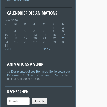
CALENDRIER DES ANIMATIONS
août 2026
L
M
M
J
V
S
D
1
2
3
4
5
6
7
8
9
10
11
12
13
14
15
16
17
18
19
20
21
22
23
24
25
26
27
28
29
30
31
« Juil
Sep »
ANIMATIONS À VENIR
>>
Des plantes et des Hommes
,
Sortie botanique
,
Découverte
à :
Office du tourisme de Mende
, le
dim 23 Août 2026 à 16:00
RECHERCHER
Search