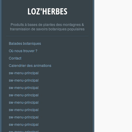
LOZ'HERBES
Produits à bases de plantes des montagnes &
transmission de savoirs botaniques populaires
Balades botaniques
Où nous trouver ?
Contact
Calendrier des animations
sw-menu-principal
sw-menu-principal
sw-menu-principal
sw-menu-principal
sw-menu-principal
sw-menu-principal
sw-menu-principal
sw-menu-principal
sw-menu-principal