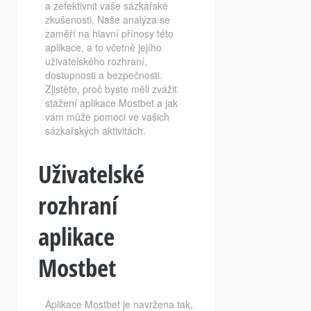
a zefektivnit vaše sázkařské
zkušenosti. Naše analýza se
zaměří na hlavní přínosy této
aplikace, a to včetně jejího
uživatelského rozhraní,
dostupnosti a bezpečnosti.
Zjistěte, proč byste měli zvážit
stažení aplikace Mostbet a jak
vám může pomoci ve vašich
sázkařských aktivitách.
Uživatelské
rozhraní
aplikace
Mostbet
Aplikace Mostbet je navržena tak,