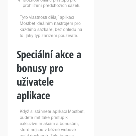
prohlížení předchozích sázek.
Tyto vlastnosti dělají aplikaci
Mostbet ideálním nástrojem pro
každého sázkaře, bez ohledu na
to, jaký typ zařízení používáte.
Speciální akce a
bonusy pro
uživatele
aplikace
Když si stáhnete aplikaci Mostbet,
budete mít také přístup k
exkluzivním akcím a bonusům,
které nejsou v běžné webové
verzi dostupné. Tyto bonusy