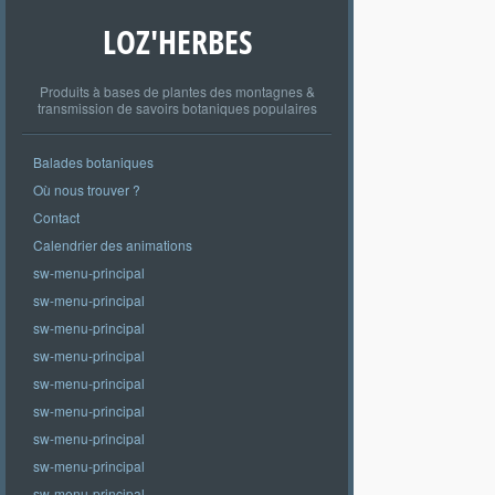
LOZ'HERBES
Produits à bases de plantes des montagnes &
transmission de savoirs botaniques populaires
Balades botaniques
Où nous trouver ?
Contact
Calendrier des animations
sw-menu-principal
sw-menu-principal
sw-menu-principal
sw-menu-principal
sw-menu-principal
sw-menu-principal
sw-menu-principal
sw-menu-principal
sw-menu-principal