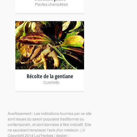
Plantes champêtres
+
Récolte de la gentiane
Cueillette
Avertissement : Les indications fournies par ce site
sont issues du savoir populaire traditionnel ou
contemporain, et sont données à titre indicatif. Elle
ne sauraient remplacer l'avis d'un médecin.
|
©
Copyright 2014 Loz'Herbes
|
design :