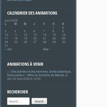
CALENDRIER DES ANIMATIONS
août 2026
L
M
M
J
V
S
D
1
2
3
4
5
6
7
8
9
10
11
12
13
14
15
16
17
18
19
20
21
22
23
24
25
26
27
28
29
30
31
« Juil
Sep »
ANIMATIONS À VENIR
>>
Des plantes et des Hommes
,
Sortie botanique
,
Découverte
à :
Office du tourisme de Mende
, le
dim 23 Août 2026 à 16:00
RECHERCHER
Search