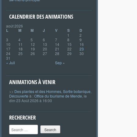
CALENDRIER DES ANIMATIONS
août 2026
L
M
M
J
V
S
D
1
2
3
4
5
6
7
8
9
10
11
12
13
14
15
16
17
18
19
20
21
22
23
24
25
26
27
28
29
30
31
« Juil
Sep »
ANIMATIONS À VENIR
>>
Des plantes et des Hommes
,
Sortie botanique
,
Découverte
à :
Office du tourisme de Mende
, le
dim 23 Août 2026 à 16:00
RECHERCHER
Search