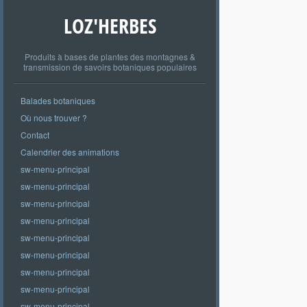
LOZ'HERBES
Produits à bases de plantes des montagnes &
transmission de savoirs botaniques populaires
Balades botaniques
Où nous trouver ?
Contact
Calendrier des animations
sw-menu-principal
sw-menu-principal
sw-menu-principal
sw-menu-principal
sw-menu-principal
sw-menu-principal
sw-menu-principal
sw-menu-principal
sw-menu-principal