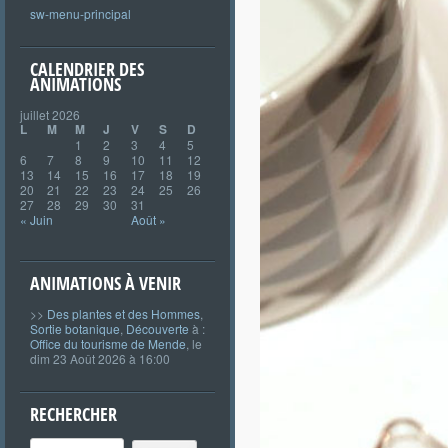
sw-menu-principal
CALENDRIER DES
ANIMATIONS
juillet 2026
L
M
M
J
V
S
D
1
2
3
4
5
6
7
8
9
10
11
12
13
14
15
16
17
18
19
20
21
22
23
24
25
26
27
28
29
30
31
« Juin
Août »
ANIMATIONS À VENIR
>>
Des plantes et des Hommes
,
Sortie botanique
,
Découverte
à :
Office du tourisme de Mende
, le
dim 23 Août 2026 à 16:00
RECHERCHER
Search