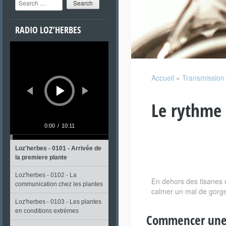
RADIO LOZ’HERBES
Lecteur
audio
Accueil
»
Transmission
Le rythme 
0:00
/
10:11
Loz'herbes - 0101 - Arrivée de
la premiere plante
Loz'herbes - 0102 - La
En dehors des tisanes 
communication chez les plantes
calmer un mal de gorge, 
Loz'herbes - 0103 - Les plantes
en conditions extrémes
Commencer une 