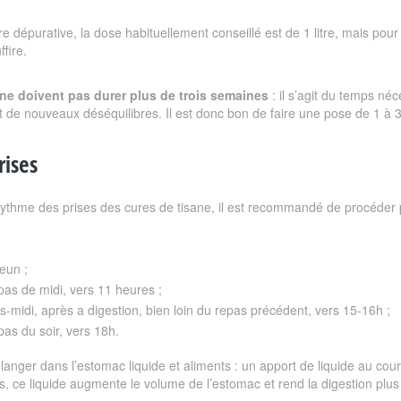
e dépurative, la dose habituellement conseillé est de 1 litre, mais pour 
ffire.
 ne doivent pas durer plus de trois semaines
: il s’agit du temps néc
t de nouveaux déséquilibres. Il est donc bon de faire une pose de 1 à
rises
 rythme des prises des cures de tisane, il est recommandé de procéder par
eun ;
pas de midi, vers 11 heures ;
s-midi, après a digestion, bien loin du repas précédent, vers 15-16h ;
pas du soir, vers 18h.
langer dans l’estomac liquide et aliments : un apport de liquide au cour
s, ce liquide augmente le volume de l’estomac et rend la digestion plus l