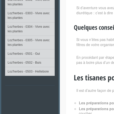
les plantes
Si d’aventure vous avez
diurétique : c’est à di
Loz'herbes - 0303 - Vivre avec
les plantes
Quelques consei
Loz'herbes - 0304 - Vivre avec
les plantes
Si vous n’êtes pas hab
Loz'herbes - 0305 - Vivre avec
filtres de votre organi
les plantes
Loz'herbes - 0501 - Gui
En procédant par étapes
pas à boire plus d’un d
Loz'herbes - 0502 - Buis
Loz'herbes - 0503 - Hellebore
Les tisanes p
Il est d’autre façon de
Les préparations pou
Les préparations po
coucher.