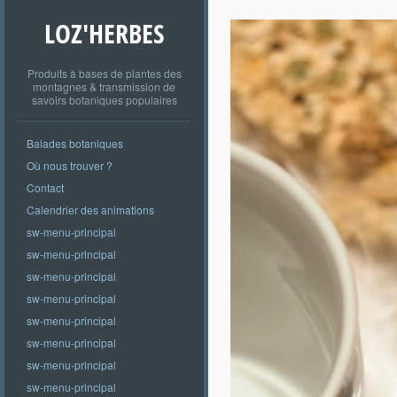
LOZ'HERBES
Produits à bases de plantes des
montagnes & transmission de
savoirs botaniques populaires
Balades botaniques
Où nous trouver ?
Contact
Calendrier des animations
sw-menu-principal
sw-menu-principal
sw-menu-principal
sw-menu-principal
sw-menu-principal
sw-menu-principal
sw-menu-principal
sw-menu-principal