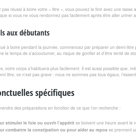
 pas réussi à boire votre « litre », vous pouvez le finir avec une tass
re que si vous ne vous rendormez pas facilement après être aller uriner 
ls aux débutants
itué à boire pendant la journée, commencez par préparer un demi-litre 
sme le temps de s’accoutumer, au risque de gonfler et d’être tenté de st
, votre corps s’habituera plus facilement. Il est aussi possible que, 
emi litre, ce n’est pas grave : nous ne sommes pas tous égaux, l’essenti
onctuelles spécifiques
 prendre des préparations en fonction de ce que l’on recherche :
r stimuler le foie ou ouvrir l’appétit
se boivent une heure avant le 
ur combattre la constipation ou pour aider au repos
se prennent u