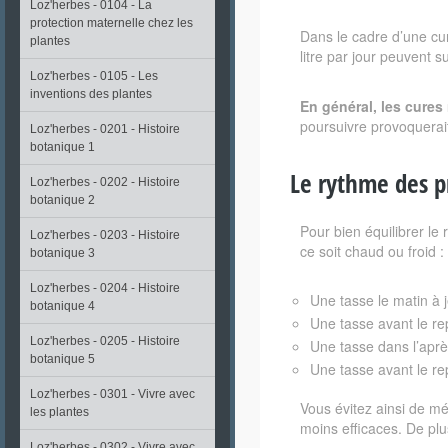
Loz'herbes - 0104 - La
protection maternelle chez les
Dans le cadre d’une cur
plantes
litre par jour peuvent su
Loz'herbes - 0105 - Les
inventions des plantes
En général, les cures
poursuivre provoquerai
Loz'herbes - 0201 - Histoire
botanique 1
Le rythme des p
Loz'herbes - 0202 - Histoire
botanique 2
Pour bien équilibrer le
Loz'herbes - 0203 - Histoire
ce soit chaud ou froid :
botanique 3
Loz'herbes - 0204 - Histoire
Une tasse le matin à j
botanique 4
Une tasse avant le re
Loz'herbes - 0205 - Histoire
Une tasse dans l’aprè
botanique 5
Une tasse avant le re
Loz'herbes - 0301 - Vivre avec
Vous évitez ainsi de mé
les plantes
moins efficaces. De plu
Loz'herbes - 0302 - Vivre avec