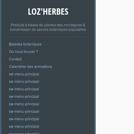
LOZ'HERBES
Produits à bases de plantes des montagnes &
transmission de savoirs botaniques populaires
Balades botaniques
Où nous trouver ?
Contact
Calendrier des animations
sw-menu-principal
sw-menu-principal
sw-menu-principal
sw-menu-principal
sw-menu-principal
sw-menu-principal
sw-menu-principal
sw-menu-principal
sw-menu-principal