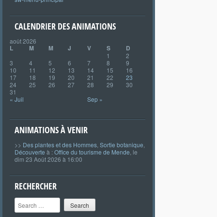
CALENDRIER DES ANIMATIONS
août 2026
L
M
M
J
V
S
D
1
2
3
4
5
6
7
8
9
10
11
12
13
14
15
16
17
18
19
20
21
22
23
24
25
26
27
28
29
30
31
« Juil
Sep »
ANIMATIONS À VENIR
>>
Des plantes et des Hommes
,
Sortie botanique
,
Découverte
à :
Office du tourisme de Mende
, le
dim 23 Août 2026 à 16:00
RECHERCHER
Search