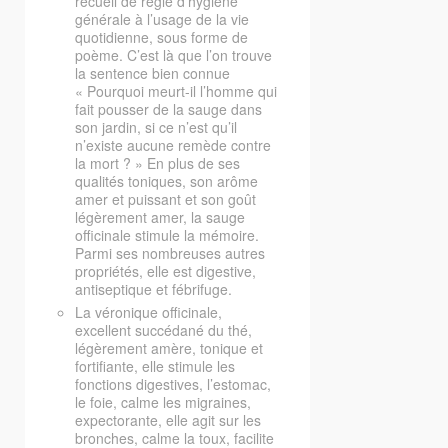
recueil de règle d’hygiène
générale à l’usage de la vie
quotidienne, sous forme de
poème. C’est là que l’on trouve
la sentence bien connue
« Pourquoi meurt-il l’homme qui
fait pousser de la sauge dans
son jardin, si ce n’est qu’il
n’existe aucune remède contre
la mort ? » En plus de ses
qualités toniques, son arôme
amer et puissant et son goût
légèrement amer, la sauge
officinale stimule la mémoire.
Parmi ses nombreuses autres
propriétés, elle est digestive,
antiseptique et fébrifuge.
La véronique officinale,
excellent succédané du thé,
légèrement amère, tonique et
fortifiante, elle stimule les
fonctions digestives, l’estomac,
le foie, calme les migraines,
expectorante, elle agit sur les
bronches, calme la toux, facilite