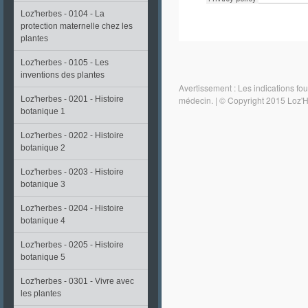
Loz'herbes - 0104 - La
protection maternelle chez les
plantes
Loz'herbes - 0105 - Les
inventions des plantes
Avertissement : Les indications fou
médecin.
|
© Copyright 2015 Loz'
Loz'herbes - 0201 - Histoire
botanique 1
Loz'herbes - 0202 - Histoire
botanique 2
Loz'herbes - 0203 - Histoire
botanique 3
Loz'herbes - 0204 - Histoire
botanique 4
Loz'herbes - 0205 - Histoire
botanique 5
Loz'herbes - 0301 - Vivre avec
les plantes