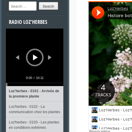
Search
RADIO LOZ’HERBES
Lecteur
audio
0:00
/
10:11
Loz'herbes - 0101 - Arrivée de
la premiere plante
Loz'herbes - 0102 - La
communication chez les plantes
Loz'herbes - 0103 - Les plantes
en conditions extrémes