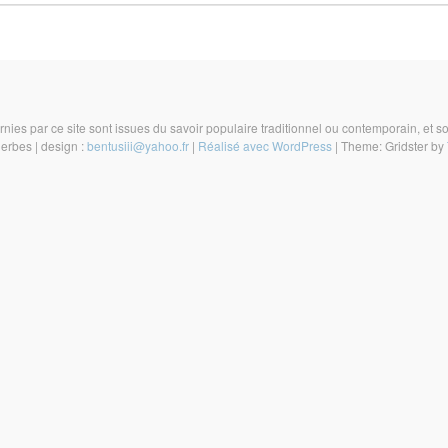
rnies par ce site sont issues du savoir populaire traditionnel ou contemporain, et son
Herbes
|
design :
bentusiii@yahoo.fr
|
Réalisé avec WordPress
|
Theme: Gridster by