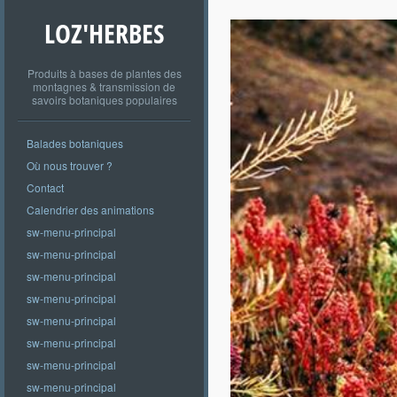
LOZ'HERBES
Produits à bases de plantes des
montagnes & transmission de
savoirs botaniques populaires
Balades botaniques
Où nous trouver ?
Contact
Calendrier des animations
sw-menu-principal
sw-menu-principal
sw-menu-principal
sw-menu-principal
sw-menu-principal
sw-menu-principal
sw-menu-principal
sw-menu-principal