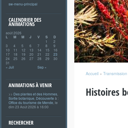
sw-menu-principal
CALENDRIER DES
ANIMATIONS
août 2026
L
M
M
J
V
S
D
1
2
3
4
5
6
7
8
9
10
11
12
13
14
15
16
17
18
19
20
21
22
23
24
25
26
27
28
29
30
31
« Juil
Sep »
Accueil
»
Transmission
ANIMATIONS À VENIR
Histoires 
>>
Des plantes et des Hommes
,
Sortie botanique
,
Découverte
à :
Office du tourisme de Mende
, le
dim 23 Août 2026 à 16:00
RECHERCHER