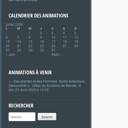
CALENDRIER DES ANIMATIONS
juillet 2026
L
M
M
J
V
S
D
1
2
3
4
5
6
7
8
9
10
11
12
13
14
15
16
17
18
19
20
21
22
23
24
25
26
27
28
29
30
31
« Juin
Août »
ANIMATIONS À VENIR
>>
Des plantes et des Hommes
,
Sortie botanique
,
Découverte
à :
Office du tourisme de Mende
, le
dim 23 Août 2026 à 16:00
RECHERCHER
Search