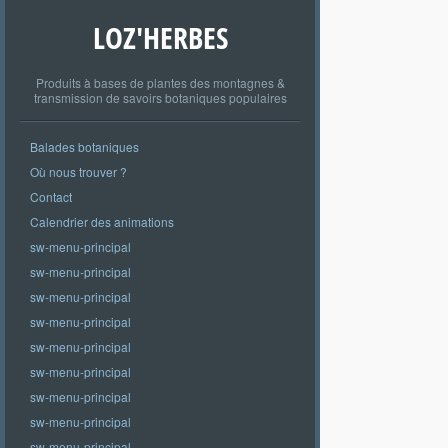
LOZ'HERBES
Produits à bases de plantes des montagnes &
transmission de savoirs botaniques populaires
Balades botaniques
Où nous trouver ?
Contact
Calendrier des animations
sw-menu-principal
sw-menu-principal
sw-menu-principal
sw-menu-principal
sw-menu-principal
sw-menu-principal
sw-menu-principal
sw-menu-principal
sw-menu-principal