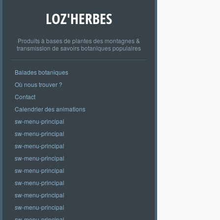
LOZ'HERBES
Produits à bases de plantes des montagnes &
transmission de savoirs botaniques populaires
Balades botaniques
Où nous trouver ?
Contact
Calendrier des animations
sw-menu-principal
sw-menu-principal
sw-menu-principal
sw-menu-principal
sw-menu-principal
sw-menu-principal
sw-menu-principal
sw-menu-principal
sw-menu-principal