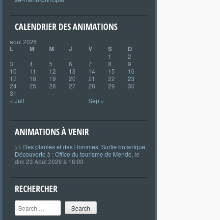
CALENDRIER DES ANIMATIONS
août 2026
L
M
M
J
V
S
D
1
2
3
4
5
6
7
8
9
10
11
12
13
14
15
16
17
18
19
20
21
22
23
24
25
26
27
28
29
30
31
« Juil
Sep »
ANIMATIONS À VENIR
>>
Des plantes et des Hommes
,
Sortie botanique
,
Découverte
à :
Office du tourisme de Mende
, le
dim 23 Août 2026 à 16:00
RECHERCHER
Search